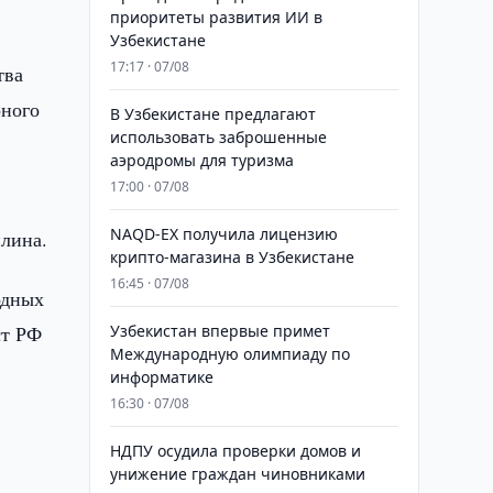
приоритеты развития ИИ в
Узбекистане
17:17 · 07/08
тва
рного
В Узбекистане предлагают
использовать заброшенные
аэродромы для туризма
17:00 · 07/08
NAQD-EX получила лицензию
лина.
крипто-магазина в Узбекистане
16:45 · 07/08
одных
ст РФ
Узбекистан впервые примет
Международную олимпиаду по
информатике
16:30 · 07/08
НДПУ осудила проверки домов и
унижение граждан чиновниками