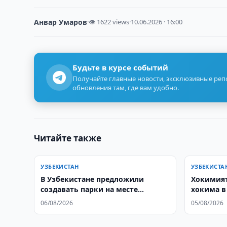
Анвар Умаров
·
👁 1622 views
·
10.06.2026 · 16:00
Будьте в курсе событий
Получайте главные новости, эксклюзивные ре
обновления там, где вам удобно.
Читайте также
УЗБЕКИСТАН
УЗБЕКИСТА
В Узбекистане предложили
Хокимият
создавать парки на месте
хокима в
госучреждений
Шахриса
06/08/2026
05/08/2026