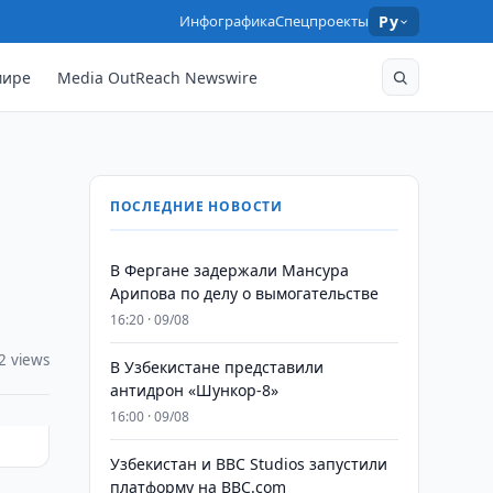
Инфографика
Спецпроекты
Ру
мире
Media OutReach Newswire
ПОСЛЕДНИЕ НОВОСТИ
В Фергане задержали Мансура
Арипова по делу о вымогательстве
16:20 · 09/08
2 views
В Узбекистане представили
антидрон «Шункор-8»
16:00 · 09/08
Узбекистан и BBC Studios запустили
платформу на BBC.com