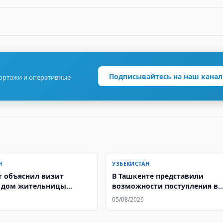
Подписывайтесь на наш канал
портажи и оперативные
Н
УЗБЕКИСТАН
 объяснил визит
В Ташкенте представили
 дом жительницы
возможности поступления в
бза
филиал МГТУ имени Баумана
05/08/2026