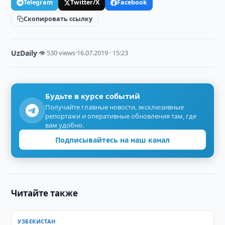
Telegram
Twitter/X
Facebook
Скопировать ссылку
UzDaily
·
👁 530 views
·
16.07.2019 · 15:23
Будьте в курсе событий
Получайте главные новости, эксклюзивные
репортажи и оперативные обновления там, где
вам удобно.
Подписывайтесь на наш канал
Читайте также
УЗБЕКИСТАН