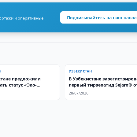
Подписывайтесь на наш канал
портажи и оперативные
Н
УЗБЕКИСТАН
стане предложили
В Узбекистане зарегистриров
ать статус «Эко-
первый тирзепатид Sejaro® о
 за создание зеленых
ГЕРОФАРМ для терапии
28/07/2026
ожирения и сахарного диабет
типа