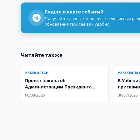
Будьте в курсе событий
Получайте главные новости, эксклюзивные ре
обновления там, где вам удобно.
Читайте также
УЗБЕКИСТАН
УЗБЕКИСТА
Проект закона об
В Узбеки
Администрации Президента
присваив
направлен в Сенат
партнер»
06/08/2026
30/07/2026
зон