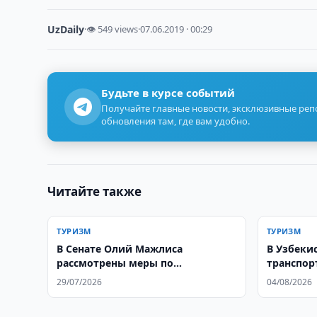
UzDaily
·
👁 549 views
·
07.06.2019 · 00:29
Будьте в курсе событий
Получайте главные новости, эксклюзивные ре
обновления там, где вам удобно.
Читайте также
ТУРИЗМ
ТУРИЗМ
В Сенате Олий Мажлиса
В Узбеки
рассмотрены меры по
транспор
дальнейшему развитию
путешес
29/07/2026
04/08/2026
туристической отрасли