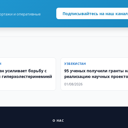
Подписывайтесь на наш канал
портажи и оперативные
Н
УЗБЕКИСТАН
ан усиливает борьбу с
95 ученых получили гранты н
 гиперхолестеринемией
реализацию научных проекто
сумму 157,2 млрд. сумов
01/08/2026
О НАС