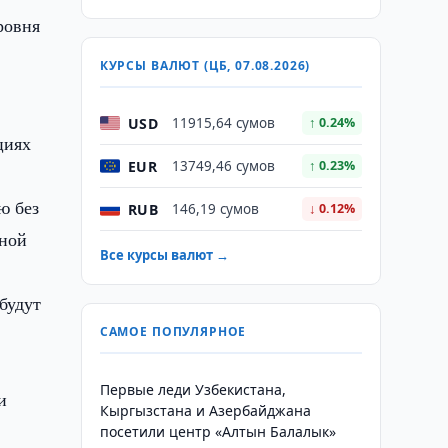
ровня
КУРСЫ ВАЛЮТ (ЦБ, 07.08.2026)
USD
11915,64 сумов
↑ 0.24%
циях
EUR
13749,46 сумов
↑ 0.23%
ю без
RUB
146,19 сумов
↓ 0.12%
чной
Все курсы валют →
будут
САМОЕ ПОПУЛЯРНОЕ
Первые леди Узбекистана,
и
Кыргызстана и Азербайджана
посетили центр «Алтын Балалык»