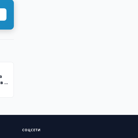
а
в на
СОЦСЕТИ