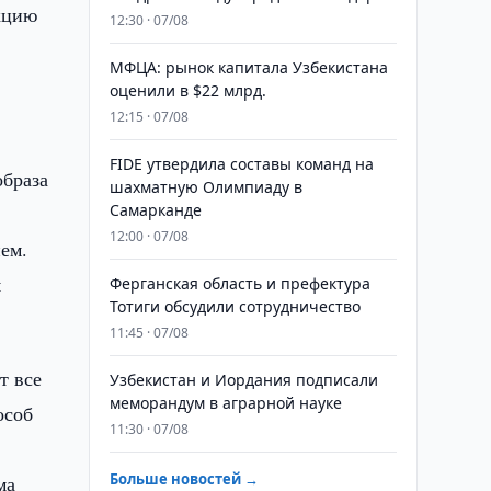
акцию
12:30 · 07/08
МФЦА: рынок капитала Узбекистана
оценили в $22 млрд.
12:15 · 07/08
FIDE утвердила составы команд на
образа
шахматную Олимпиаду в
Самарканде
12:00 · 07/08
ем.
м
Ферганская область и префектура
Тотиги обсудили сотрудничество
11:45 · 07/08
т все
Узбекистан и Иордания подписали
меморандум в аграрной науке
особ
11:30 · 07/08
Больше новостей →
ма