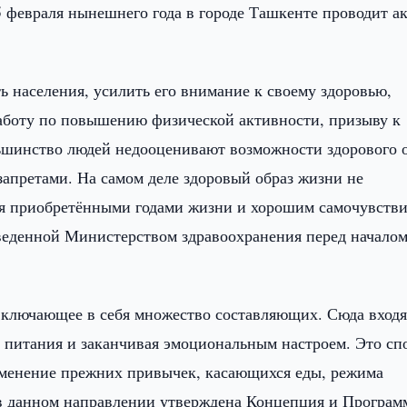
5 февраля нынешнего года в городе Ташкенте проводит 
 населения, усилить его внимание к своему здоровью,
аботу по повышению физической активности, призыву к
ьшинство людей недооценивают возможности здорового 
 запретами. На самом деле здоровый образ жизни не
ся приобретёнными годами жизни и хорошим самочувстви
веденной Министерством здравоохранения перед начало
включающее в себя множество составляющих. Сюда входя
с питания и заканчивая эмоциональным настроем. Это сп
зменение прежних привычек, касающихся еды, режима
 в данном направлении утверждена Концепция и Програм