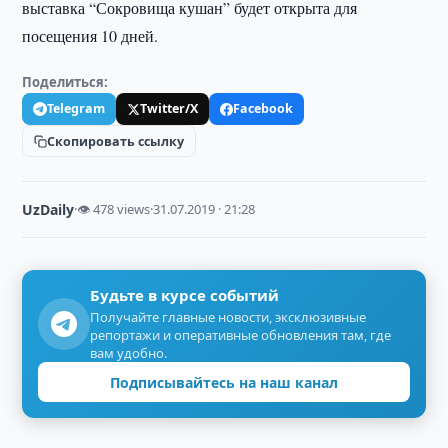
выставка “Сокровища кушан” будет открыта для
посещения 10 дней.
Поделиться:
Telegram
Twitter/X
Facebook
Скопировать ссылку
UzDaily
·
👁 478 views
·
31.07.2019 · 21:28
Будьте в курсе событий
Получайте главные новости, эксклюзивные
репортажи и оперативные обновления там, где
вам удобно.
Подписывайтесь на наш канал