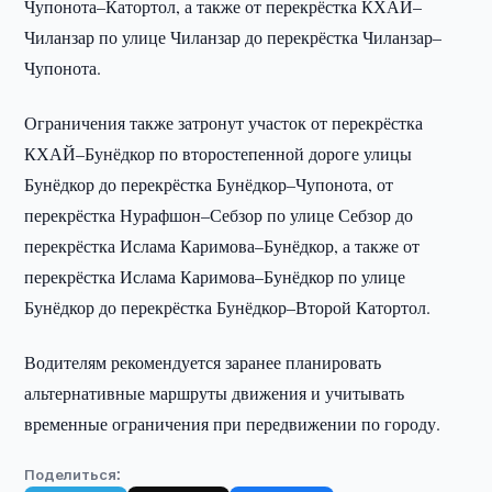
Чупонота–Катортол, а также от перекрёстка КХАЙ–
Чиланзар по улице Чиланзар до перекрёстка Чиланзар–
Чупонота.
Ограничения также затронут участок от перекрёстка
КХАЙ–Бунёдкор по второстепенной дороге улицы
Бунёдкор до перекрёстка Бунёдкор–Чупонота, от
перекрёстка Нурафшон–Себзор по улице Себзор до
перекрёстка Ислама Каримова–Бунёдкор, а также от
перекрёстка Ислама Каримова–Бунёдкор по улице
Бунёдкор до перекрёстка Бунёдкор–Второй Катортол.
Водителям рекомендуется заранее планировать
альтернативные маршруты движения и учитывать
временные ограничения при передвижении по городу.
Поделиться: