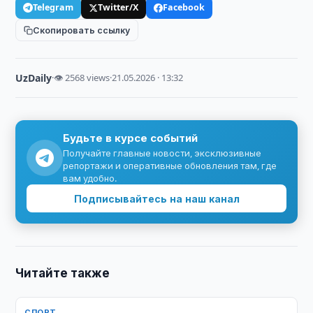
Telegram
Twitter/X
Facebook
Скопировать ссылку
UzDaily
·
👁 2568 views
·
21.05.2026 · 13:32
Будьте в курсе событий
Получайте главные новости, эксклюзивные
репортажи и оперативные обновления там, где
вам удобно.
Подписывайтесь на наш канал
Читайте также
СПОРТ