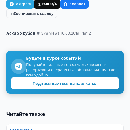
Telegram
Twitter/X
Facebook
Скопировать ссылку
Аскар Якубов
·
👁 378 views
·
16.03.2019 · 18:12
Будьте в курсе событий
Получайте главные новости, эксклюзивные
репортажи и оперативные обновления там, где
вам удобно.
Подписывайтесь на наш канал
Читайте также