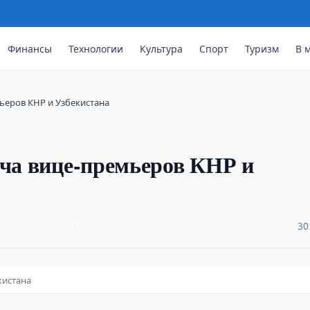
Финансы
Технологии
Культура
Спорт
Туризм
В 
мьеров КНР и Узбекистана
еча вице-премьеров КНР и
·
30
кистана