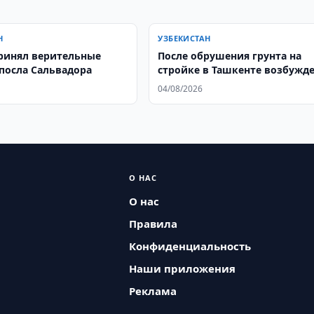
Н
УЗБЕКИСТАН
ринял верительные
После обрушения грунта на
посла Сальвадора
стройке в Ташкенте возбужд
уголовное дело
04/08/2026
О НАС
О нас
Правила
Конфиденциальность
Наши приложения
Реклама