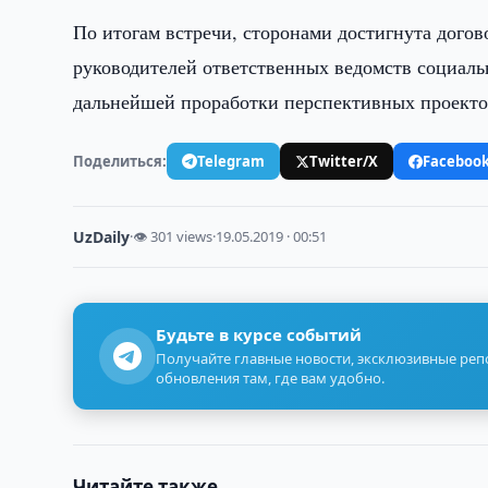
По итогам встречи, сторонами достигнута дого
руководителей ответственных ведомств социальн
дальнейшей проработки перспективных проекто
Поделиться:
Telegram
Twitter/X
Faceboo
UzDaily
·
👁 301 views
·
19.05.2019 · 00:51
Будьте в курсе событий
Получайте главные новости, эксклюзивные ре
обновления там, где вам удобно.
Читайте также