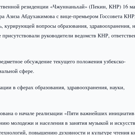
ственной резиденции «Чжуннаньхай» (Пекин, КНР) 16 м
тра Азиза Абдухакимова с вице-премьером Госсовета КНР
 курирующей вопросы образования, здравоохранения, н
че присутствовали руководители ведомств КНР, ответств
редметное обсуждение текущего положения узбекско-
иальной сфере.
ции в сферах образования, здравоохранения, науки,
ована о начале реализации «Пяти важнейших инициатив
нию молодежи и населения в занятия музыкой и искусст
технологий, повышению духовности и культуре чтения кн