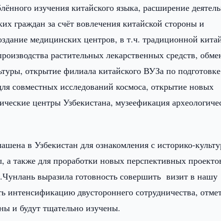
блённого изучения китайского языка, расширение деятел
ких граждан за счёт вовлечения китайской стороны и
здание медицинских центров, в т.ч. традиционной кита
роизводства растительных лекарственных средств, обме
ьтуры, открытие филиала китайского ВУЗа по подготовке
для совместных исследований космоса, открытие новых
ические центры Узбекистана, музеефикация археологиче
ашена в Узбекистан для ознакомления с историко-культ
, а также для проработки новых перспективных проекто
.Чунлань выразила готовность совершить визит в нашу
ть интенсификацию двустороннего сотрудничества, отме
ны и будут тщательно изучены.