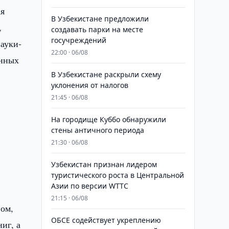
ая
В Узбекистане предложили
,
создавать парки на месте
госучреждений
ауки-
22:00 · 06/08
енных
В Узбекистане раскрыли схему
уклонения от налогов
21:45 · 06/08
На городище Куббо обнаружили
стены античного периода
21:30 · 06/08
Узбекистан признан лидером
туристического роста в Центральной
Азии по версии WTTC
21:15 · 06/08
вом,
ОБСЕ содействует укреплению
иг, а