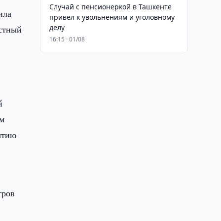
Случай с пенсионеркой в Ташкенте
ила
привел к увольнениям и уголовному
делу
естный
16:15 · 01/08
й
ом
ытию
тров