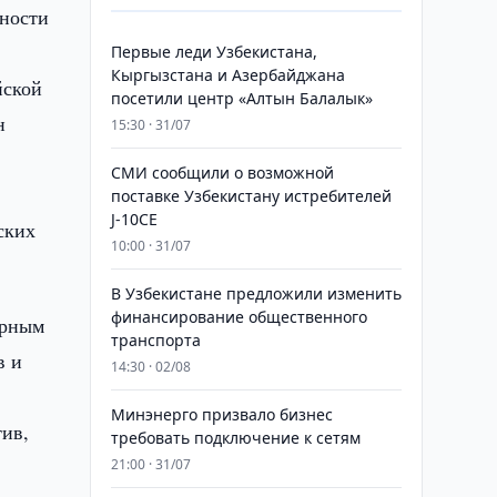
ьности
Первые леди Узбекистана,
Кыргызстана и Азербайджана
йской
посетили центр «Алтын Балалык»
н
15:30 · 31/07
СМИ сообщили о возможной
поставке Узбекистану истребителей
J-10CE
ских
10:00 · 31/07
В Узбекистане предложили изменить
финансирование общественного
урным
транспорта
в и
14:30 · 02/08
Минэнерго призвало бизнес
тив,
требовать подключение к сетям
21:00 · 31/07