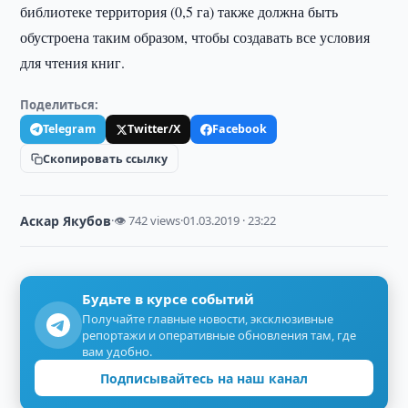
библиотеке территория (0,5 га) также должна быть
обустроена таким образом, чтобы создавать все условия
для чтения книг.
Поделиться:
Telegram
Twitter/X
Facebook
Скопировать ссылку
Аскар Якубов
·
👁 742 views
·
01.03.2019 · 23:22
Будьте в курсе событий
Получайте главные новости, эксклюзивные
репортажи и оперативные обновления там, где
вам удобно.
Подписывайтесь на наш канал