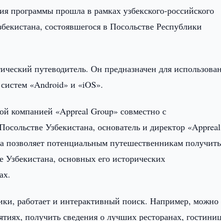
ия программы прошла в рамках узбекского-российского
збекистана, состоявшегося в Посольстве Республики
стический путеводитель. Он предназначен для использова
систем «Android» и «iOS».
ой компанией «Appreal Group» совместно с
осольстве Узбекистана, основатель и директор «Appreal
ма позволяет потенциальным путешественникам получит
е Узбекистана, основных его исторических
ах.
ики, работает и интерактивный поиск. Например, можно
тиях, получить сведения о лучших ресторанах, гостини