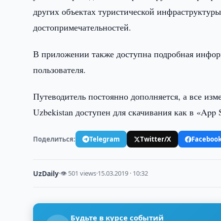
других объектах туристической инфраструктуры
достопримечательностей.
В приложении также доступна подробная информ
пользователя.
Путеводитель постоянно дополняется, а все изм
Uzbekistan доступен для скачивания как в «App S
Поделиться:
Telegram
Twitter/X
Faceboo
UzDaily
·
👁 501 views
·
15.03.2019 · 10:32
Будьте в курсе событий