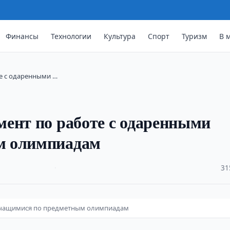
Финансы
Технологии
Культура
Спорт
Туризм
В 
е с одаренными …
ент по работе с одаренными
м олимпиадам
·
31
 учащимися по предметным олимпиадам