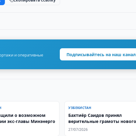
Скопировать ссылку
Подписывайтесь на наш канал
портажи и оперативные
Н
УЗБЕКИСТАН
бщили о возможном
Бахтиёр Саидов принял
ии экс-главы Минэнерго
верительные грамоты новог
посла Аргентины в Узбекиста
27/07/2026