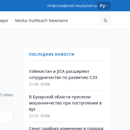
Инфографика
Спецпроекты
Ру
мире
Media OutReach Newswire
ПОСЛЕДНИЕ НОВОСТИ
Узбекистан и JICA расширяют
сотрудничество по развитию СЭЗ
21:18 · 07/08
5 views
В Бухарской области пресекли
мошенничество при поступлении в
вуз
21:15 · 07/08
Сенат одобрил изменения в порядок