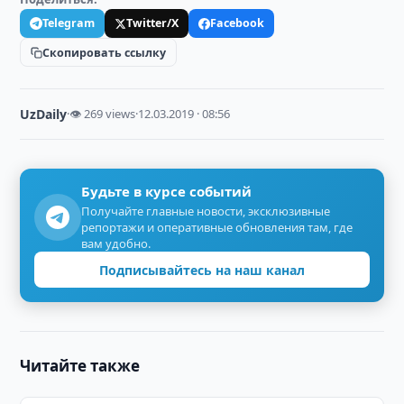
Telegram
Twitter/X
Facebook
Скопировать ссылку
UzDaily
·
👁 269 views
·
12.03.2019 · 08:56
Будьте в курсе событий
Получайте главные новости, эксклюзивные
репортажи и оперативные обновления там, где
вам удобно.
Подписывайтесь на наш канал
Читайте также