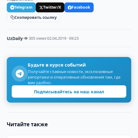
Telegram
Twitter/X
Facebook
Скопировать ссылку
UzDaily
·
👁 305 views
·
02.04.2019 · 09:23
Будьте в курсе событий
Получайте главные новости, эксклюзивные
репортажи и оперативные обновления там, где
вам удобно.
Подписывайтесь на наш канал
Читайте также