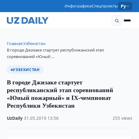
Инфографика
Спецпроекты
Ру
Главная
Узбекистан
›
›
В городе Джизаке стартует республиканский этап
соревнований «Юный …
УЗБЕКИСТАН
В городе Джизаке стартует
республиканский этап соревнований
«Юный пожарный» и IХ-чемпионат
Республики Узбекистан
UzDaily
·
31.05.2019
·
13:56
·
255 views