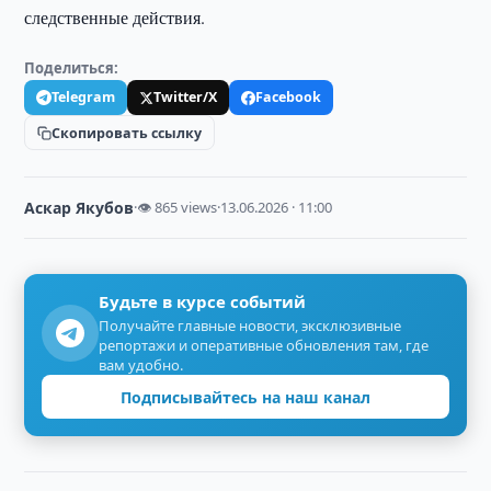
следственные действия.
Поделиться:
Telegram
Twitter/X
Facebook
Скопировать ссылку
Аскар Якубов
·
👁 865 views
·
13.06.2026 · 11:00
Будьте в курсе событий
Получайте главные новости, эксклюзивные
репортажи и оперативные обновления там, где
вам удобно.
Подписывайтесь на наш канал