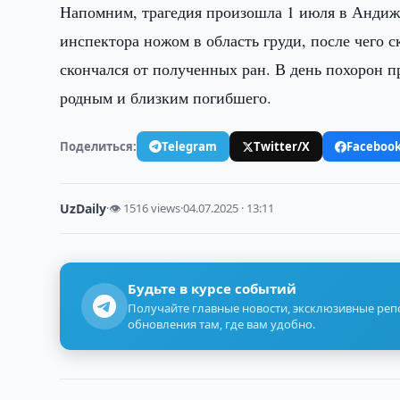
Напомним, трагедия произошла 1 июля в Андиж
инспектора ножом в область груди, после чего 
скончался от полученных ран. В день похорон 
родным и близким погибшего.
Поделиться:
Telegram
Twitter/X
Faceboo
UzDaily
·
👁 1516 views
·
04.07.2025 · 13:11
Будьте в курсе событий
Получайте главные новости, эксклюзивные ре
обновления там, где вам удобно.