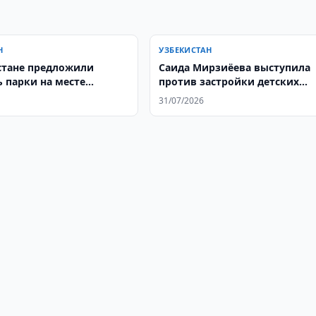
Н
УЗБЕКИСТАН
стане предложили
Саида Мирзиёева выступила
ь парки на месте
против застройки детских
дений
площадок
31/07/2026