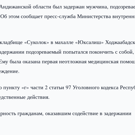
 Андижанской области был задержан мужчина, подозрев
. Об этом сообщает пресс-служба Министерства внутрен
а кладбище «Суколок» в махалле «Юксалиш» Ходжаабадск
задержании подозреваемый попытался покончить с собой,
 Ему была оказана первая неотложная медицинская помощ
еждение.
 пункту «г» части 2 статьи 97 Уголовного кодекса Респ
едственные действия.
рность гражданам, оказавшим содействие в задержании