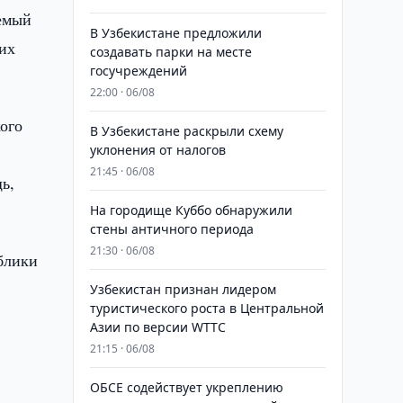
аемый
В Узбекистане предложили
них
создавать парки на месте
госучреждений
22:00 · 06/08
ого
В Узбекистане раскрыли схему
уклонения от налогов
21:45 · 06/08
ь,
На городище Куббо обнаружили
стены античного периода
21:30 · 06/08
ублики
Узбекистан признан лидером
туристического роста в Центральной
Азии по версии WTTC
21:15 · 06/08
ОБСЕ содействует укреплению