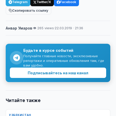
Telegram
Twitter/X
Facebook
Скопировать ссылку
Анвар Умаров
·
👁 265 views
·
22.03.2019 · 21:36
Будьте в курсе событий
Получайте главные новости, эксклюзивные
репортажи и оперативные обновления там, где
вам удобно.
Подписывайтесь на наш канал
Читайте также
УЗБЕКИСТАН