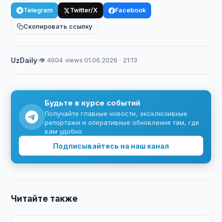
Telegram
Twitter/X
Facebook
Скопировать ссылку
UzDaily
·
👁 4604 views
·
01.06.2026 · 21:13
Будьте в курсе событий
Получайте главные новости, эксклюзивные
репортажи и оперативные обновления там, где
вам удобно.
Подписывайтесь на наш канал
Читайте также