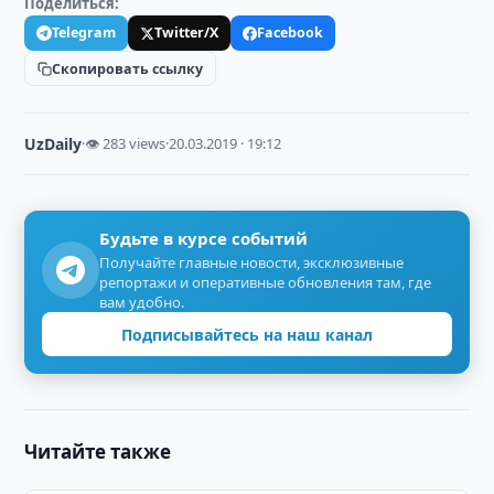
Поделиться:
Telegram
Twitter/X
Facebook
Скопировать ссылку
UzDaily
·
👁 283 views
·
20.03.2019 · 19:12
Будьте в курсе событий
Получайте главные новости, эксклюзивные
репортажи и оперативные обновления там, где
вам удобно.
Подписывайтесь на наш канал
Читайте также