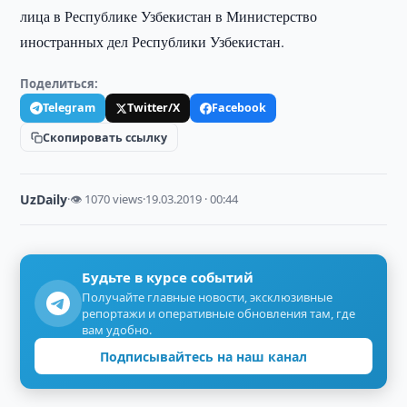
лица в Республике Узбекистан в Министерство
иностранных дел Республики Узбекистан.
Поделиться:
Telegram
Twitter/X
Facebook
Скопировать ссылку
UzDaily
·
👁 1070 views
·
19.03.2019 · 00:44
Будьте в курсе событий
Получайте главные новости, эксклюзивные
репортажи и оперативные обновления там, где
вам удобно.
Подписывайтесь на наш канал