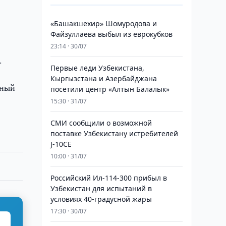
«Башакшехир» Шомуродова и
Файзуллаева выбыл из еврокубков
23:14 · 30/07
.
Первые леди Узбекистана,
Кыргызстана и Азербайджана
нный
посетили центр «Алтын Балалык»
15:30 · 31/07
СМИ сообщили о возможной
поставке Узбекистану истребителей
J-10CE
10:00 · 31/07
Российский Ил-114-300 прибыл в
Узбекистан для испытаний в
условиях 40-градусной жары
17:30 · 30/07