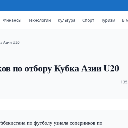
Финансы
Технологии
Культура
Спорт
Туризм
В 
а Азии U20
ков по отбору Кубка Азии U20
·
135
збекистана по футболу узнала соперников по