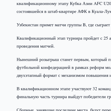
квалификационному этапу Кубка Азии AFC U20
состоявшейся в штаб-квартире АФК в Куала-Лу
Узбекистан примет матчи группы B, где сыграе
Квалификационный этап турнира пройдет с 25 ав
проведения матчей.
Нынешний розыгрыш станет первым, который пр
футбольной конфедерацией в рамках реформ мо
двухэтапный формат с механизмом повышения и
В квалификационном этапе участвуют 32 команд
финальную часть турнира выйдут победители гр
Сборные, занявшие последние места, будут пер