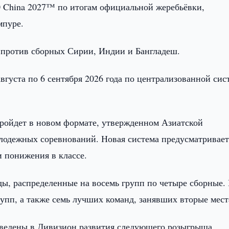
 China 2027™ по итогам официальной жеребьёвки,
мпуре.
т против сборных Сирии, Индии и Бангладеш.
густа по 6 сентября 2026 года по централизованной сис
ойдет в новом формате, утвержденном Азиатской
лодежных соревнований. Новая система предусматривае
 понижения в классе.
ы, распределенные на восемь групп по четыре сборные.
упп, а также семь лучших команд, занявших вторые мест
еведены в Дивизион развития следующего розыгрыша.