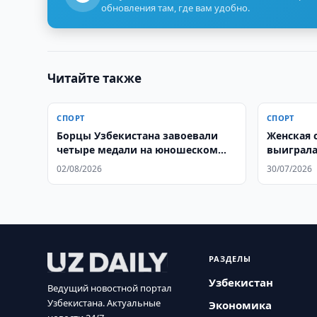
обновления там, где вам удобно.
Читайте также
СПОРТ
СПОРТ
Борцы Узбекистана завоевали
Женская 
четыре медали на юношеском
выиграла
чемпионате мира
02/08/2026
30/07/2026
РАЗДЕЛЫ
Узбекистан
Ведущий новостной портал
Узбекистана. Актуальные
Экономика