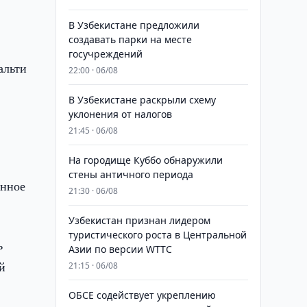
В Узбекистане предложили
создавать парки на месте
госучреждений
альти
22:00 · 06/08
В Узбекистане раскрыли схему
уклонения от налогов
21:45 · 06/08
На городище Куббо обнаружили
стены античного периода
анное
21:30 · 06/08
Узбекистан признан лидером
туристического роста в Центральной
ь
Азии по версии WTTC
й
21:15 · 06/08
ОБСЕ содействует укреплению