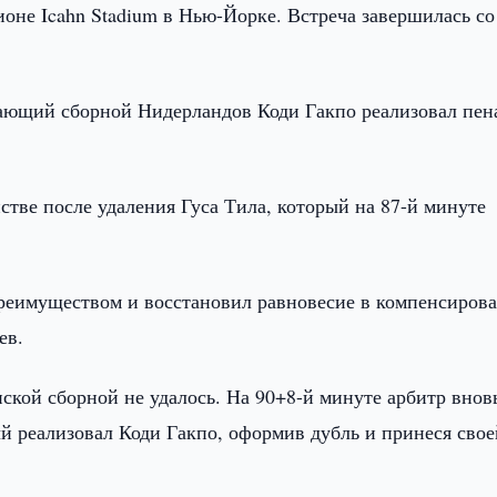
ионе Icahn Stadium в Нью-Йорке. Встреча завершилась со
дающий сборной Нидерландов Коди Гакпо реализовал пен
тве после удаления Гуса Тила, который на 87-й минуте
преимуществом и восстановил равновесие в компенсиров
ев.
ской сборной не удалось. На 90+8-й минуте арбитр внов
ый реализовал Коди Гакпо, оформив дубль и принеся свое