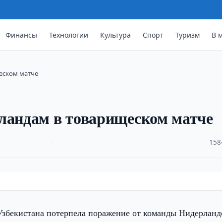
Финансы
Технологии
Культура
Спорт
Туризм
В 
еском матче
рландам в товарищеском матче
·
158
Узбекистана потерпела поражение от команды Нидерланд