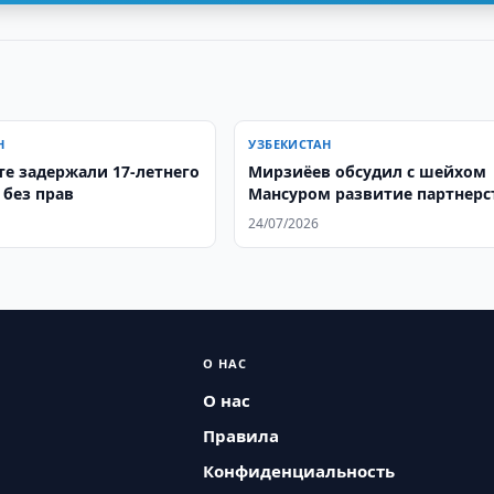
Н
УЗБЕКИСТАН
те задержали 17-летнего
Мирзиёев обсудил с шейхом
 без прав
Мансуром развитие партнерс
с ОАЭ
24/07/2026
О НАС
О нас
Правила
Конфиденциальность