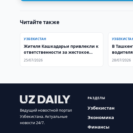
Читайте также
УЗБЕКИСТАН
УЗБЕКИСТА
Жителя Кашкадарьи привлекли к
В Ташкен
ответственности за жестокое
водителя
обращение с собакой
25/07/2026
28/07/2026
РАЗДЕЛЫ
Узбекистан
Ведущий новостной портал
Узбекистана. Актуальные
Экономика
новости 24/7.
Финансы