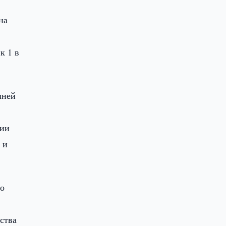
на
к 1 в
шней
ции
 и
го
ства