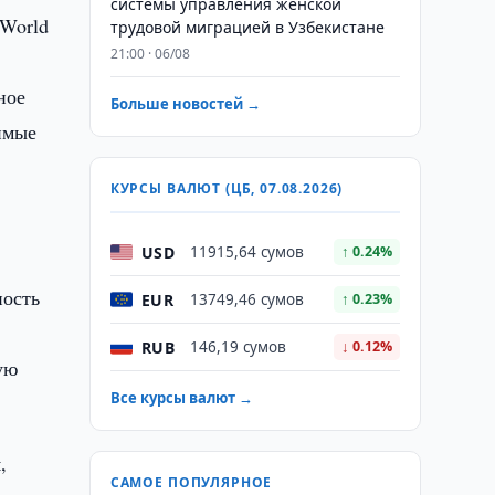
системы управления женской
 World
трудовой миграцией в Узбекистане
21:00 · 06/08
ное
Больше новостей →
имые
КУРСЫ ВАЛЮТ (ЦБ, 07.08.2026)
USD
11915,64 сумов
↑ 0.24%
ность
EUR
13749,46 сумов
↑ 0.23%
RUB
146,19 сумов
↓ 0.12%
ую
Все курсы валют →
,
САМОЕ ПОПУЛЯРНОЕ