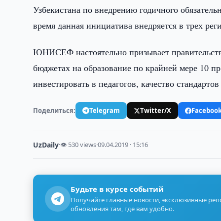
Узбекистана по внедрению годичного обязатель
время данная инициатива внедряется в трех рег
ЮНИСЕФ настоятельно призывает правительства 
бюджетах на образование по крайней мере 10 п
инвестировать в педагогов, качество стандарто
Поделиться:
Telegram
Twitter/X
Faceboo
UzDaily
·
👁 530 views
·
09.04.2019 · 15:16
Будьте в курсе событий
Получайте главные новости, эксклюзивные ре
обновления там, где вам удобно.