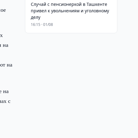
Случай с пенсионеркой в Ташкенте
ное
привел к увольнениям и уголовному
делу
16:15 · 01/08
ых
и на
в
ют на
е на
нах с