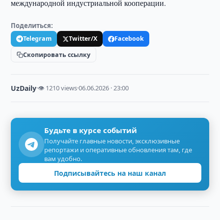
международной индустриальной кооперации.
Поделиться:
Telegram
Twitter/X
Facebook
Скопировать ссылку
UzDaily
·
👁 1210 views
·
06.06.2026 · 23:00
Будьте в курсе событий
Получайте главные новости, эксклюзивные
репортажи и оперативные обновления там, где
вам удобно.
Подписывайтесь на наш канал