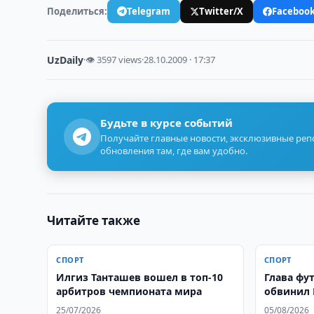
Поделиться:
Telegram
Twitter/X
Faceboo
UzDaily
·
👁 3597 views
·
28.10.2009 · 17:37
Будьте в курсе событий
Получайте главные новости, эксклюзивные ре
обновления там, где вам удобно.
Читайте также
СПОРТ
СПОРТ
Илгиз Танташев вошел в топ-10
Глава фу
арбитров чемпионата мира
обвинил 
25/07/2026
05/08/2026