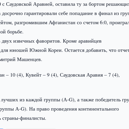
0 с Саудовской Аравией, оставила ту за бортом решающи
 досрочно гарантировали себе попадание в финал из гр
вейтом, разгромившим Афганистан со счетом 6:0, проигра
ой борьбе.
ь двух извечных фаворитов. Кроме аравийцев
для юношей Южной Кореи. Остается добавить, что отче
Дмитрий Машенцев.
(4), Кувейт – 9 (4), Саудовская Аравия – 7 (4),
лучших из каждой группы (А-G), а также победитель гр
группы А-G). На право проведения континентального
шь страны-финалисты.