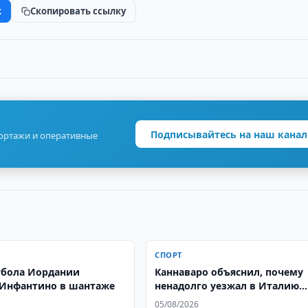
k
Скопировать ссылку
Подписывайтесь на наш канал
портажи и оперативные
СПОРТ
тбола Иордании
Каннаваро объяснил, почему
Инфантино в шантаже
ненадолго уезжал в Италию
после чемпионата мира
05/08/2026