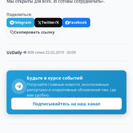
Мы открыты для всех. И готовы сотрудничать».
Поделиться:
Telegram
Twitter/X
Facebook
Скопировать ссылку
UzDaily
·
👁 808 views
·
22.02.2019 · 20:09
Будьте в курсе событий
Получайте главные новости, эксклюзивные
репортажи и оперативные обновления там, где
вам удобно.
Подписывайтесь на наш канал