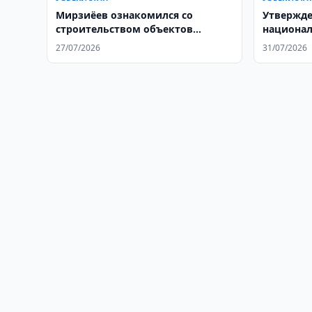
Мирзиёев ознакомился со
Утвержде
строительством объектов
национал
Нового Ташкента
учителя
27/07/2026
31/07/2026