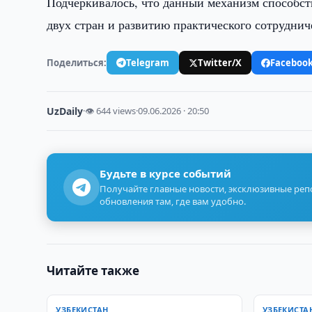
Подчеркивалось, что данный механизм способс
двух стран и развитию практического сотрудни
Поделиться:
Telegram
Twitter/X
Faceboo
UzDaily
·
👁 644 views
·
09.06.2026 · 20:50
Будьте в курсе событий
Получайте главные новости, эксклюзивные ре
обновления там, где вам удобно.
Читайте также
УЗБЕКИСТАН
УЗБЕКИСТА