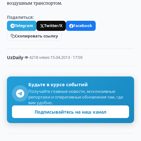
воздушным транспортом.
Поделиться:
Telegram
Twitter/X
Facebook
Скопировать ссылку
UzDaily
·
👁 4218 views
·
15.04.2013 · 17:59
Будьте в курсе событий
Получайте главные новости, эксклюзивные
репортажи и оперативные обновления там, где
вам удобно.
Подписывайтесь на наш канал