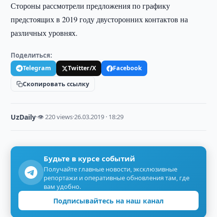
Стороны рассмотрели предложения по графику
предстоящих в 2019 году двусторонних контактов на
различных уровнях.
Поделиться:
Telegram
Twitter/X
Facebook
Скопировать ссылку
UzDaily
·
👁 220 views
·
26.03.2019 · 18:29
Будьте в курсе событий
Получайте главные новости, эксклюзивные
репортажи и оперативные обновления там, где
вам удобно.
Подписывайтесь на наш канал