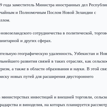
19 года заместитель Министра иностранных дел Республи
вычайным и Полномочным Послом Новой Зеландии с
ллом.
новозеландского сотрудничества в политической, торгов
анитарной и других сферах.
ительную географическую удаленность, Узбекистан и Но
ьнейшего развития связей в таких отраслях, как сельско
уризм, а также в области образования и науки. В этой свя
оиску новых путей для расширения двустороннего
в министерствах инвестиций и внешней торговли, сельск
градарства и виноделия, на которых планируется рассмот