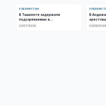
УЗБЕКИСТАН
УЗБЕКИСТ
В Ташкенте задержали
В Андижа
подозреваемых в
арестова
мошенничестве с
драки
23/07/2026
03/08/202
трудоустройством в Корею