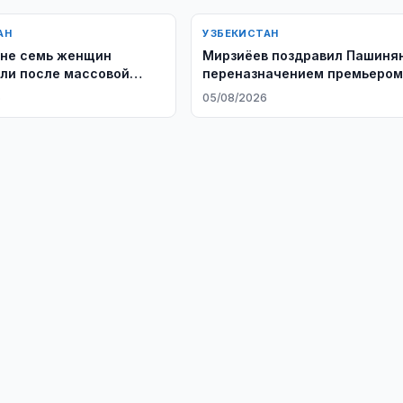
АН
УЗБЕКИСТАН
не семь женщин
Мирзиёев поздравил Пашиня
ли после массовой
переназначением премьеро
Армении
6
05/08/2026