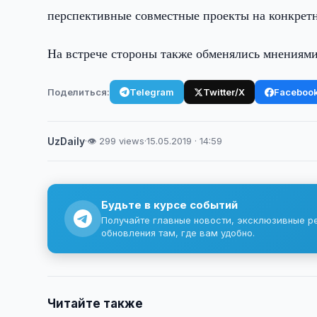
перспективные совместные проекты на конкрет
На встрече стороны также обменялись мнениям
Поделиться:
Telegram
Twitter/X
Faceboo
UzDaily
·
👁 299 views
·
15.05.2019 · 14:59
Будьте в курсе событий
Получайте главные новости, эксклюзивные р
обновления там, где вам удобно.
Читайте также