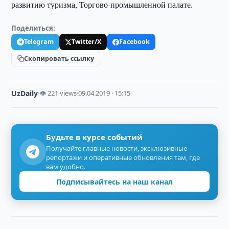
развитию туризма, Торгово-промышленной палате.
Поделиться:
Telegram
Twitter/X
Facebook
Скопировать ссылку
UzDaily
·
👁 221 views
·
09.04.2019 · 15:15
Будьте в курсе событий
Получайте главные новости, эксклюзивные
репортажи и оперативные обновления там, где
вам удобно.
Подписывайтесь на наш канал