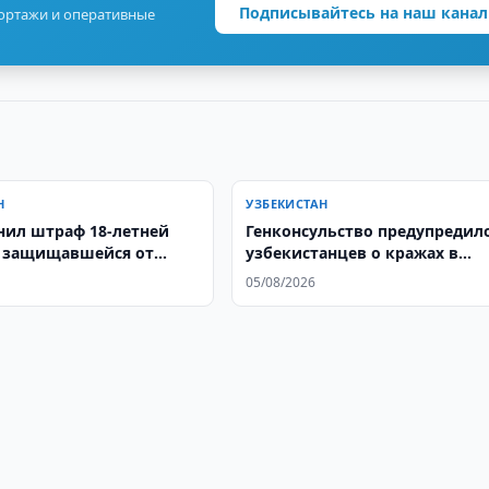
Подписывайтесь на наш канал
портажи и оперативные
Н
УЗБЕКИСТАН
нил штраф 18-летней
Генконсульство предупредил
 защищавшейся от
узбекистанцев о кражах в
льств бывшего тренера
Стамбуле
05/08/2026