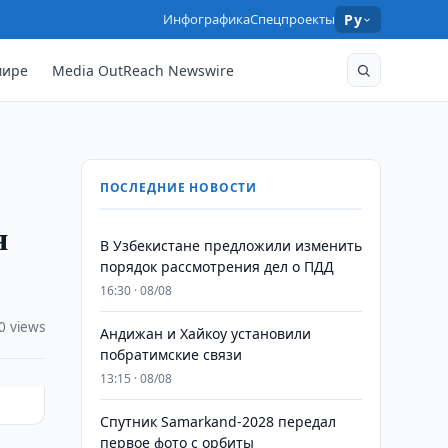
Инфографика
Спецпроекты
Ру
мире
Media OutReach Newswire
ПОСЛЕДНИЕ НОВОСТИ
я
В Узбекистане предложили изменить
порядок рассмотрения дел о ПДД
16:30 · 08/08
0 views
Андижан и Хайкоу установили
побратимские связи
13:15 · 08/08
Спутник Samarkand-2028 передал
первое фото с орбиты