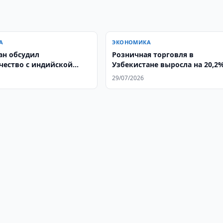
А
ЭКОНОМИКА
ан обсудил
Розничная торговля в
чество с индийской
Узбекистане выросла на 20,2
pitals
29/07/2026