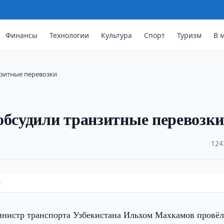
Финансы
Технологии
Культура
Спорт
Туризм
В 
нзитные перевозки
обсудили транзитные перевозки
·
124
и
инистр транспорта Узбекистана Ильхом Махкамов провё