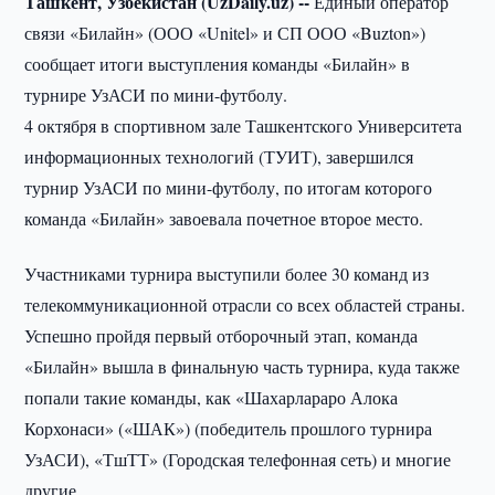
Ташкент, Узбекистан (UzDaily.uz) --
Единый оператор
связи «Билайн» (ООО «Unitel» и СП ООО «Buzton»)
сообщает итоги выступления команды «Билайн» в
турнире УзАСИ по мини-футболу.
4 октября в спортивном зале Ташкентского Университета
информационных технологий (ТУИТ), завершился
турнир УзАСИ по мини-футболу, по итогам которого
команда «Билайн» завоевала почетное второе место.
Участниками турнира выступили более 30 команд из
телекоммуникационной отрасли со всех областей страны.
Успешно пройдя первый отборочный этап, команда
«Билайн» вышла в финальную часть турнира, куда также
попали такие команды, как «Шахарлараро Алока
Корхонаси» («ШАК») (победитель прошлого турнира
УзАСИ), «ТшТТ» (Городская телефонная сеть) и многие
другие.