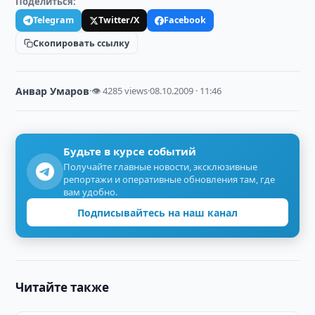
Поделиться:
Telegram
Twitter/X
Facebook
Скопировать ссылку
Анвар Умаров
·
👁 4285 views
·
08.10.2009 · 11:46
Будьте в курсе событий
Получайте главные новости, эксклюзивные
репортажи и оперативные обновления там, где
вам удобно.
Подписывайтесь на наш канал
Читайте также