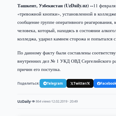
Ташкент, Узбекистан (UzDaily.uz) --
11 февраля
«тревожной кнопки», установленной в колледже
сообщение группе оперативного реагирования, к
человека, который, находясь в состоянии алкого
колледжа, ударил камнем сторожа и попытался 
По данному факту были составлены соответств
внутренних дел № 1 УКД ОВД Сергелийского рай
причин его поступка.
Поделиться:
Telegram
Twitter/X
Faceboo
UzDaily
·
👁 864 views
·
12.02.2019 · 20:49