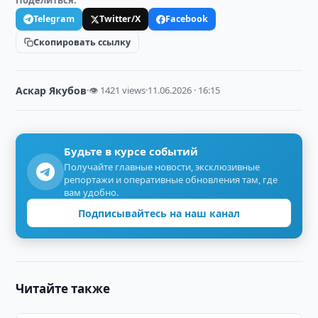
Поделиться:
Telegram
Twitter/X
Facebook
Скопировать ссылку
Аскар Якубов
·
👁 1421 views
·
11.06.2026 · 16:15
Будьте в курсе событий
Получайте главные новости, эксклюзивные
репортажи и оперативные обновления там, где
вам удобно.
Подписывайтесь на наш канал
Читайте также