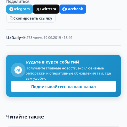
Поделиться:
Telegram
Twitter/X
Facebook
Скопировать ссылку
UzDaily
·
👁 278 views
·
19.06.2019 · 18:46
Будьте в курсе событий
Получайте главные новости, эксклюзивные
репортажи и оперативные обновления там, где
вам удобно.
Подписывайтесь на наш канал
Читайте также