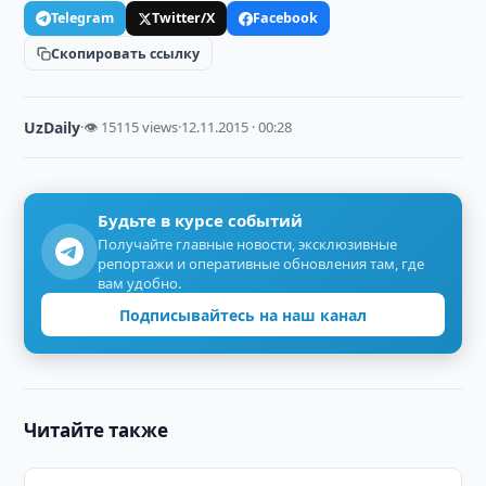
Telegram
Twitter/X
Facebook
Скопировать ссылку
UzDaily
·
👁 15115 views
·
12.11.2015 · 00:28
Будьте в курсе событий
Получайте главные новости, эксклюзивные
репортажи и оперативные обновления там, где
вам удобно.
Подписывайтесь на наш канал
Читайте также