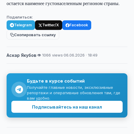
остается наименее густонаселенным регионом страны.
Поделиться:
Telegram
Twitter/X
Facebook
Скопировать ссылку
Аскар Якубов
·
👁 1066 views
·
06.06.2026 · 18:49
Будьте в курсе событий
Получайте главные новости, эксклюзивные
репортажи и оперативные обновления там, где
вам удобно.
Подписывайтесь на наш канал