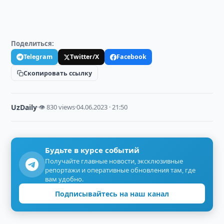
Поделиться:
Telegram
Twitter/X
Facebook
Скопировать ссылку
UzDaily
·
👁 830 views
·
04.06.2023 · 21:50
Будьте в курсе событий
Получайте главные новости, эксклюзивные
репортажи и оперативные обновления там, где
вам удобно.
Подписывайтесь на наш канал