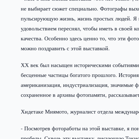
не выбирает сюжет специально. Фотографы выхо
пульсирующую жизнь, жизнь простых людей. Я в
удовольствием переснял, чтобы иметь в своей 
качества. Особенно здесь ценно то, что эти фо
можно поздравить с этой выставкой.
ХХ век был насыщен историческими событиями 
бесценные частицы богатого прошлого. История,
американизация, индустриализация, значимые фи
сохраненное в архивы фотопамяти, рассказывает
Хидетаке Миямото, журналист отдела междунаро
- Посмотрев фотоработы на этой выставке, я пон
пробелы. Сквозь эту выставку, рисующую Токио