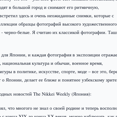
дят в большой город и снимают его ритмичную,
стретил здесь и очень неожиданные снимки, которые с
коллекции образцы фотографий высокого художественного
то - черно-белые. Я считаю их классикой фотографии. Та
для Японии, и каждая фотография в экспозиции отража
 национальная культура и обычаи, военное время,
гуры в политике, искусстве, спорте, моде – все это, бе
 о Японии, делает ее ближе и понятнее узбекскому зрит
дных новостей The Nikkei Weekly (Япония):
ял, что многого не знал о своей родине и теперь воспол
 с конца XIX до конца ХХ веков, можно наблюдать, как 