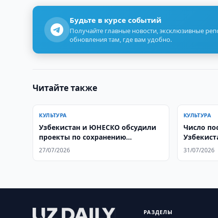
Будьте в курсе событий
Получайте главные новости, эксклюзивные ре
обновления там, где вам удобно.
Читайте также
КУЛЬТУРА
КУЛЬТУРА
Узбекистан и ЮНЕСКО обсудили
Число по
проекты по сохранению
Узбекист
культурного наследия
2025 году
27/07/2026
31/07/2026
РАЗДЕЛЫ