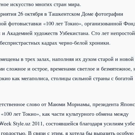
ное искусство многих стран мира.
приятия 26 октября в Ташкентском Доме фотографии
ной фотовыставки «100 лет Токио», организованной Фон
и Академией художеств Узбекистана. Сто лет непросто
в беспристрастных кадрах черно-белой хроники.
мещены в трех залах, наполняя их духом старой и новой
и сложное и острое, временами светлое и безмятежное, 
окио как мегаполиса, столицы сильной страны с богатой
ветственное слово от Маюми Мориамы, президента Японс
«100 лет Токио», как части культурного обмена между
Week Style.uz 2011, состоявшейся благодаря усилиям узб
гордостью. В связи с этим, я хотела бы выразить особую