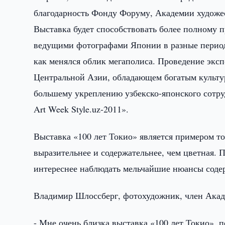
благодарность Фонду Форуму, Академии художес
Выставка будет способствовать более полному п
ведущими фотографами Японии в разные период
как менялся облик мегаполиса. Проведение экс
Центральной Азии, обладающем богатым культу
большему укреплению узбекско-японского сотр
Art Week Style.uz-2011».
Выставка «100 лет Токио» является примером то
выразительнее и содержательнее, чем цветная. 
интереснее наблюдать мельчайшие нюансы соде
Владимир Шлоссберг, фотохудожник, член Акад
- Мне очень близка выставка «100 лет Токио», 