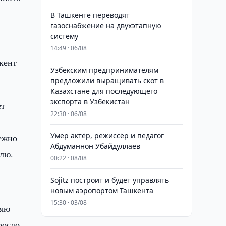
В Ташкенте переводят
газоснабжение на двухэтапную
систему
14:49 · 06/08
шкент
Узбекским предпринимателям
предложили выращивать скот в
Казахстане для последующего
экспорта в Узбекистан
ет
22:30 · 06/08
Умер актёр, режиссёр и педагог
режно
Абдуманнон Убайдуллаев
елю.
00:22 · 08/08
Sojitz построит и будет управлять
новым аэропортом Ташкента
15:30 · 03/08
няю
росло