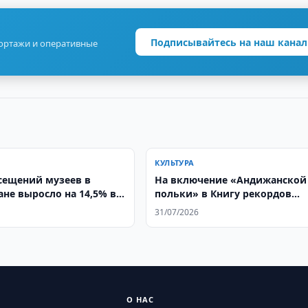
Подписывайтесь на наш канал
портажи и оперативные
КУЛЬТУРА
сещений музеев в
На включение «Андижанской
ане выросло на 14,5% в
польки» в Книгу рекордов
Гиннесса выделили 730 млн.
31/07/2026
сумов
О НАС