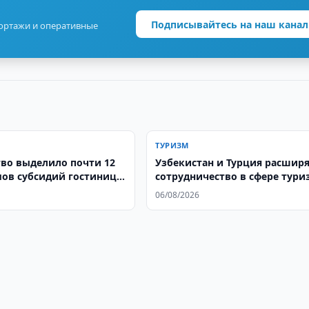
Подписывайтесь на наш канал
портажи и оперативные
ТУРИЗМ
тво выделило почти 12
Узбекистан и Турция расшир
мов субсидий гостинице
сотрудничество в сфере тури
e by Hilton в Ташкенте
06/08/2026