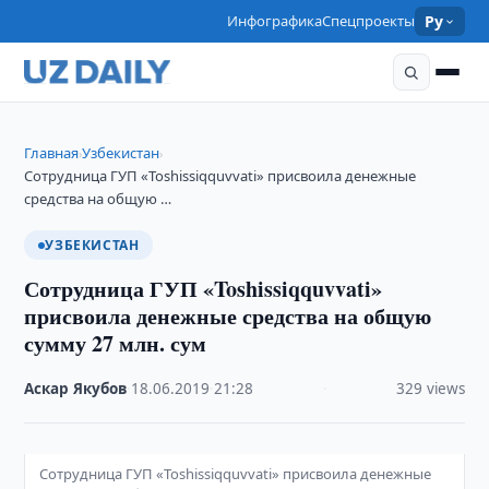
Инфографика
Спецпроекты
Ру
Главная
Узбекистан
›
›
Сотрудница ГУП «Toshissiqquvvati» присвоила денежные
средства на общую …
УЗБЕКИСТАН
Сотрудница ГУП «Toshissiqquvvati»
присвоила денежные средства на общую
сумму 27 млн. сум
Аскар Якубов
·
18.06.2019
·
21:28
·
329 views
Сотрудница ГУП «Toshissiqquvvati» присвоила денежные