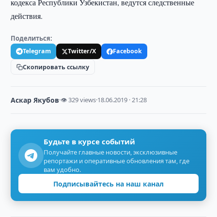
кодекса Республики Узбекистан, ведутся следственные
действия.
Поделиться:
Telegram
Twitter/X
Facebook
Скопировать ссылку
Аскар Якубов
·
👁 329 views
·
18.06.2019 · 21:28
Будьте в курсе событий
Получайте главные новости, эксклюзивные
репортажи и оперативные обновления там, где
вам удобно.
Подписывайтесь на наш канал