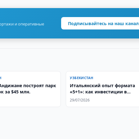
Подписывайтесь на наш канал
портажи и оперативные
Н
УЗБЕКИСТАН
Андижане построят парк
Итальянский опыт формата
к за $45 млн.
«5+1»: как инвестиции в
человеческий капитал
29/07/2026
становятся основой
стратегического партнерства 
Центральной Азией