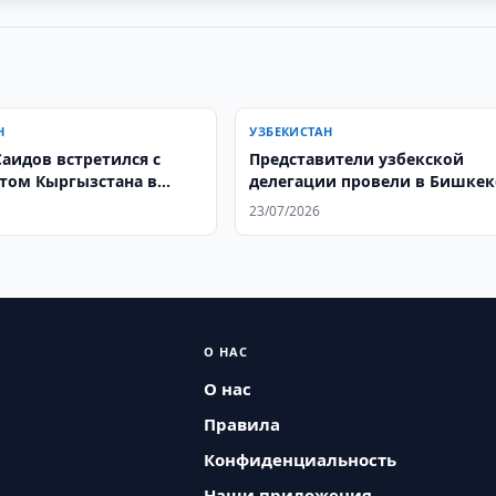
Н
УЗБЕКИСТАН
Саидов встретился с
Представители узбекской
том Кыргызстана в
делегации провели в Бишкек
ШОС
встречи с руководством
23/07/2026
Узбекско-Кыргызского фонда
развития и деловыми круга
О НАС
О нас
Правила
Конфиденциальность
Наши приложения