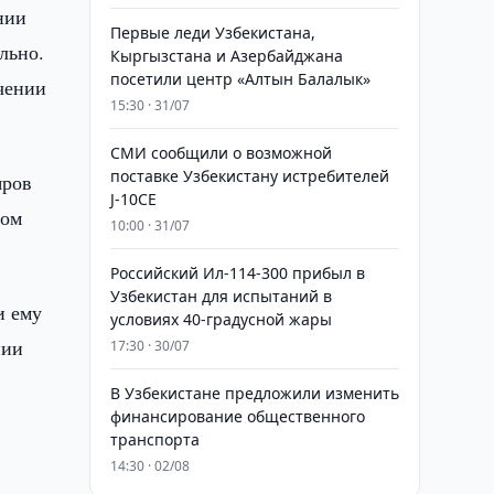
нии
Первые леди Узбекистана,
льно.
Кыргызстана и Азербайджана
посетили центр «Алтын Балалык»
чении
15:30 · 31/07
СМИ сообщили о возможной
поставке Узбекистану истребителей
яров
J-10CE
ном
10:00 · 31/07
Российский Ил-114-300 прибыл в
Узбекистан для испытаний в
и ему
условиях 40-градусной жары
нии
17:30 · 30/07
В Узбекистане предложили изменить
финансирование общественного
транспорта
14:30 · 02/08