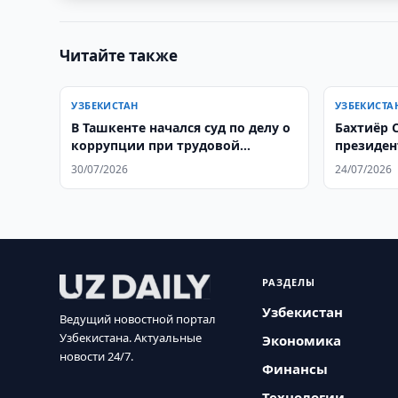
Читайте также
УЗБЕКИСТАН
УЗБЕКИСТА
В Ташкенте начался суд по делу о
Бахтиёр 
коррупции при трудовой
президен
миграции
рамках 
30/07/2026
24/07/2026
РАЗДЕЛЫ
Узбекистан
Ведущий новостной портал
Узбекистана. Актуальные
Экономика
новости 24/7.
Финансы
Технологии