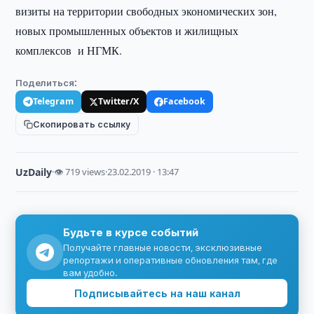
визиты на территории свободных экономических зон,
новых промышленных объектов и жилищных
комплексов и НГМК.
Поделиться:
Telegram
Twitter/X
Facebook
Скопировать ссылку
UzDaily
·
👁 719 views
·
23.02.2019 · 13:47
Будьте в курсе событий
Получайте главные новости, эксклюзивные
репортажи и оперативные обновления там, где
вам удобно.
Подписывайтесь на наш канал