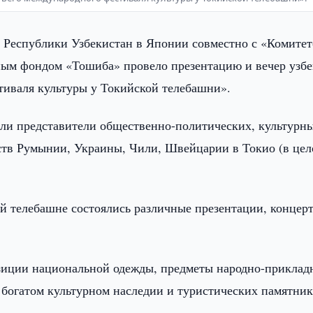
 Республики Узбекистан в Японии совместно с «Комитет
ым фондом «Тошиба» провело презентацию и вечер узбе
тиваля культуры у Токийской телебашни».
и представители общественно-политических, культурны
ств Румынии, Украины, Чили, Швейцарии в Токио (в це
й телебашне состоялись различные презентации, концер
зиции национальной одежды, предметы народно-приклад
 богатом культурном наследии и туристических памятни