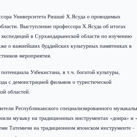
ссора Университета Ришшё Х.Ясуда о проводимых
области. Выступление профессора Х.Ясуда об итогах
 экспедиций в Сурхандарьинской области по изучению
акже о важнейших буддийских культурных памятниках в
стников мероприятия.
потенциала Узбекистана, в т.ч. богатой культуры,
ода с демонстрацией фильмов о туристической
ой областей.
ители Республиканского специализированного музыкаль
лнили музыку на традиционных инструментах «доира» и 
еми Татемичи на традиционном японском инструменте -