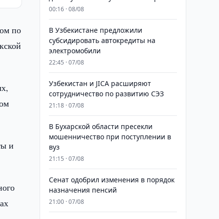
00:16 · 08/08
ом по
В Узбекистане предложили
субсидировать автокредиты на
кской
электромобили
22:45 · 07/08
Узбекистан и JICA расширяют
х,
сотрудничество по развитию СЭЗ
лом
21:18 · 07/08
В Бухарской области пресекли
мошенничество при поступлении в
ты и
вуз
21:15 · 07/08
Сенат одобрил изменения в порядок
ного
назначения пенсий
ках
21:00 · 07/08