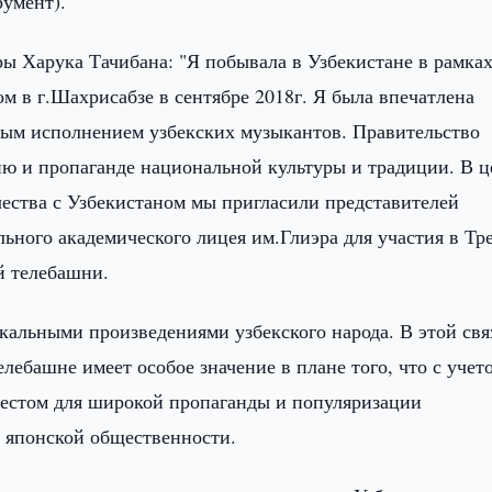
умент).
ы Харука Тачибана: "Я побывала в Узбекистане в рамка
м в г.Шахрисабзе в сентябре 2018г. Я была впечатлена
ным исполнением узбекских музыкантов. Правительство
ию и пропаганде национальной культуры и традиции. В ц
ества с Узбекистаном мы пригласили представителей
ьного академического лицея им.Глиэра для участия в Тр
й телебашни.
альными произведениями узбекского народа. В этой свя
лебашне имеет особое значение в плане того, что с учет
местом для широкой пропаганды и популяризации
и японской общественности.