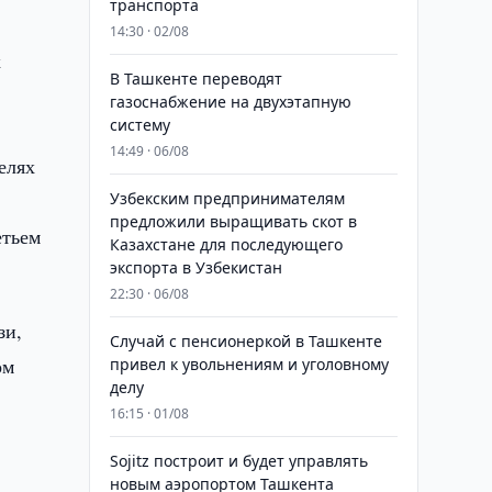
транспорта
14:30 · 02/08
х
В Ташкенте переводят
газоснабжение на двухэтапную
систему
14:49 · 06/08
елях
Узбекским предпринимателям
предложили выращивать скот в
етьем
Казахстане для последующего
экспорта в Узбекистан
22:30 · 06/08
зи,
Случай с пенсионеркой в Ташкенте
ом
привел к увольнениям и уголовному
делу
16:15 · 01/08
Sojitz построит и будет управлять
новым аэропортом Ташкента