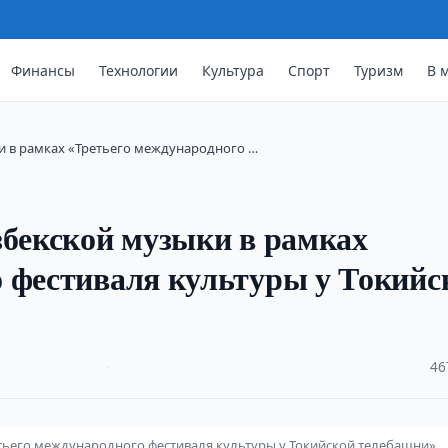
Финансы
Технологии
Культура
Спорт
Туризм
В 
и в рамках «Третьего международного …
збекской музыки в рамках
 фестиваля культуры у Токийс
·
46
етьего международного фестиваля культуры у Токийской телебашни».