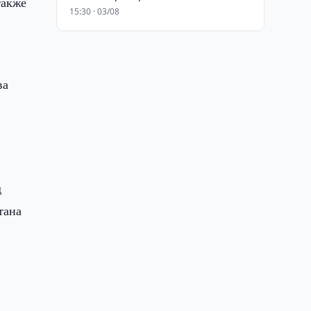
также
15:30 · 03/08
ва
д
тана