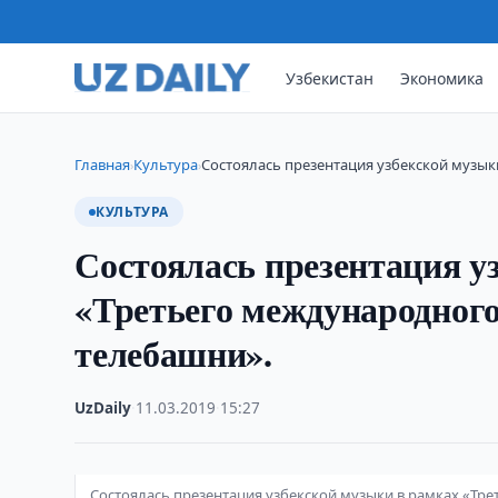
Узбекистан
Экономика
Главная
Культура
Состоялась презентация узбекской музык
›
›
КУЛЬТУРА
Состоялась презентация у
«Третьего международного
телебашни».
UzDaily
·
11.03.2019
·
15:27
Состоялась презентация узбекской музыки в рамках «Тр