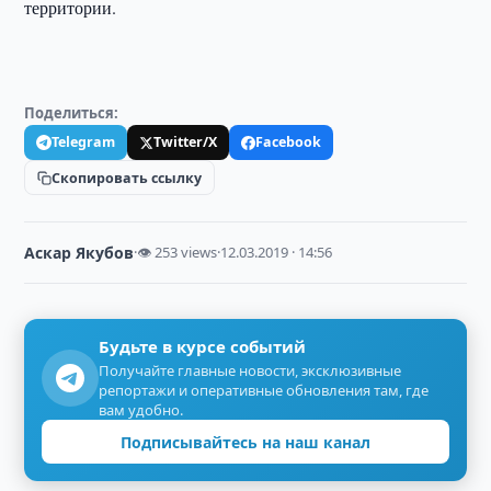
территории.
Поделиться:
Telegram
Twitter/X
Facebook
Скопировать ссылку
Аскар Якубов
·
👁 253 views
·
12.03.2019 · 14:56
Будьте в курсе событий
Получайте главные новости, эксклюзивные
репортажи и оперативные обновления там, где
вам удобно.
Подписывайтесь на наш канал